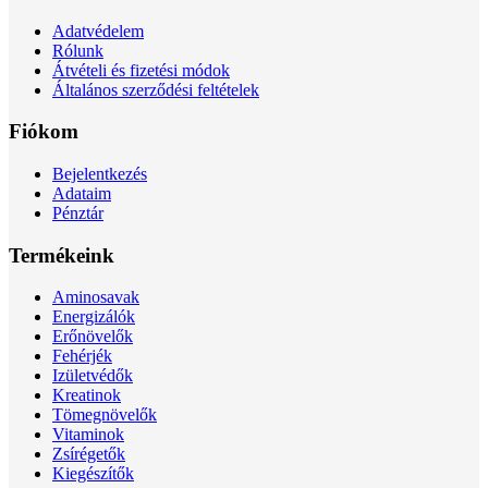
Adatvédelem
Rólunk
Átvételi és fizetési módok
Általános szerződési feltételek
Fiókom
Bejelentkezés
Adataim
Pénztár
Termékeink
Aminosavak
Energizálók
Erőnövelők
Fehérjék
Izületvédők
Kreatinok
Tömegnövelők
Vitaminok
Zsírégetők
Kiegészítők