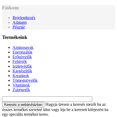
Fiókom
Bejelentkezés
Adataim
Pénztár
Termékeink
Aminosavak
Energizálók
Erőnövelők
Fehérjék
Izületvédők
Kiegészítők
Kreatinok
Tömegnövelők
Vitaminok
Zsírégetők
Hagyja üresen a keresés mezőt ha az
összes terméket szeretné látni vagy írja be a keresett kifejezést ha
egy speciális terméket keres.