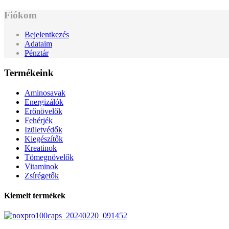
Fiókom
Bejelentkezés
Adataim
Pénztár
Termékeink
Aminosavak
Energizálók
Erőnövelők
Fehérjék
Izületvédők
Kiegészítők
Kreatinok
Tömegnövelők
Vitaminok
Zsírégetők
Kiemelt termékek