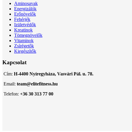
Aminosavak
Energizálók
Erőnövelők
Fehérjék
Izületvédők
Kreatinok
Tömegnövelők
Vitaminok
Zsírégetők
Kiegészítők
Kapcsolat
Cím:
H-4400 Nyíregyháza, Vasvári Pál. u. 78.
Email:
team@elitefitness.hu
Telefon:
+36 30 313 77 00