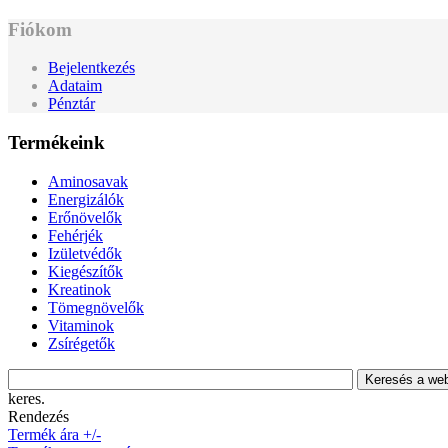
Fiókom
Bejelentkezés
Adataim
Pénztár
Termékeink
Aminosavak
Energizálók
Erőnövelők
Fehérjék
Izületvédők
Kiegészítők
Kreatinok
Tömegnövelők
Vitaminok
Zsírégetők
keres.
Rendezés
Termék ára +/-