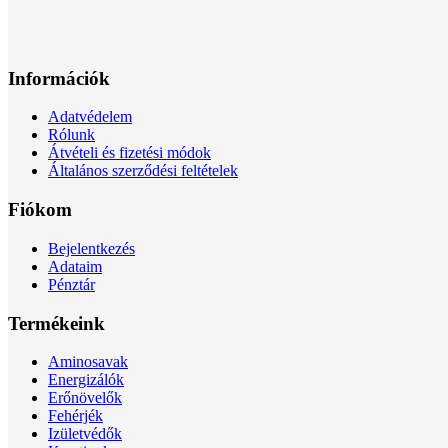
Információk
Adatvédelem
Rólunk
Átvételi és fizetési módok
Általános szerződési feltételek
Fiókom
Bejelentkezés
Adataim
Pénztár
Termékeink
Aminosavak
Energizálók
Erőnövelők
Fehérjék
Izületvédők