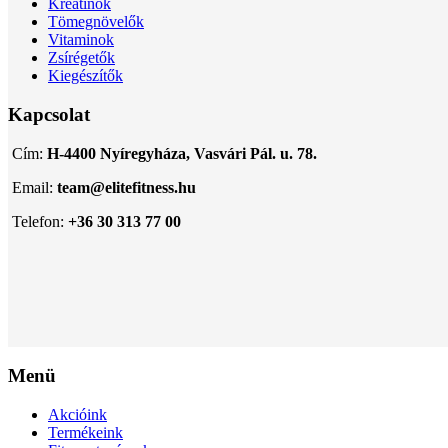
Kreatinok
Tömegnövelők
Vitaminok
Zsírégetők
Kiegészítők
Kapcsolat
Cím:
H-4400 Nyíregyháza, Vasvári Pál. u. 78.
Email:
team@elitefitness.hu
Telefon:
+36 30 313 77 00
Menü
Akcióink
Termékeink