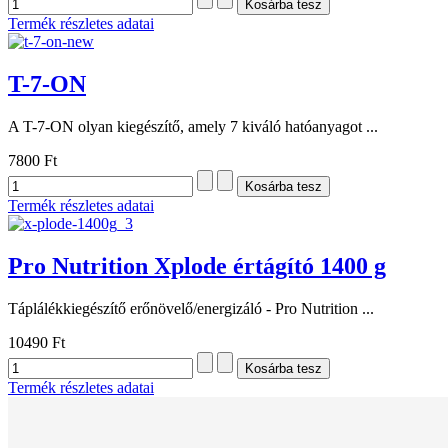
Termék részletes adatai
T-7-ON
A T-7-ON olyan kiegészítő, amely 7 kiváló hatóanyagot ...
7800 Ft
Termék részletes adatai
Pro Nutrition Xplode értágító 1400 g
Táplálékkiegészítő erőnövelő/energizáló - Pro Nutrition ...
10490 Ft
Termék részletes adatai