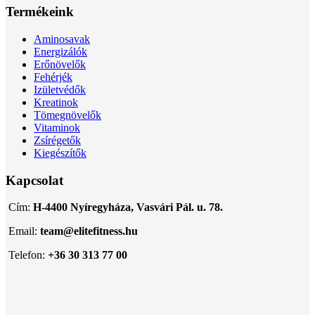
Termékeink
Aminosavak
Energizálók
Erőnövelők
Fehérjék
Izületvédők
Kreatinok
Tömegnövelők
Vitaminok
Zsírégetők
Kiegészítők
Kapcsolat
Cím:
H-4400 Nyíregyháza, Vasvári Pál. u. 78.
Email:
team@elitefitness.hu
Telefon:
+36 30 313 77 00