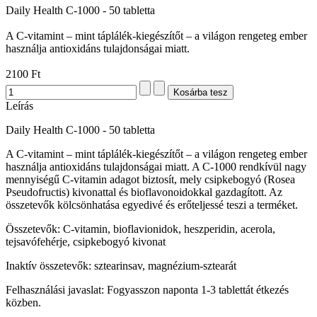
Daily Health C-1000 - 50 tabletta
A C-vitamint – mint táplálék-kiegészítőt – a világon rengeteg ember
használja antioxidáns tulajdonságai miatt.
2100 Ft
Leírás
Daily Health C-1000 - 50 tabletta
A C-vitamint – mint táplálék-kiegészítőt – a világon rengeteg ember
használja antioxidáns tulajdonságai miatt. A C-1000 rendkívül nagy
mennyiségű C-vitamin adagot biztosít, mely csipkebogyó (Rosea
Pseudofructis) kivonattal és bioflavonoidokkal gazdagított. Az
összetevők kölcsönhatása egyedivé és erőteljessé teszi a terméket.
Összetevők: C-vitamin, bioflavionidok, heszperidin, acerola,
tejsavófehérje, csipkebogyó kivonat
Inaktív összetevők: sztearinsav, magnézium-sztearát
Felhasználási javaslat: Fogyasszon naponta 1-3 tablettát étkezés
közben.