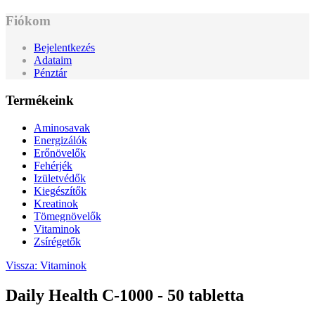
Fiókom
Bejelentkezés
Adataim
Pénztár
Termékeink
Aminosavak
Energizálók
Erőnövelők
Fehérjék
Izületvédők
Kiegészítők
Kreatinok
Tömegnövelők
Vitaminok
Zsírégetők
Vissza: Vitaminok
Daily Health C-1000 - 50 tabletta