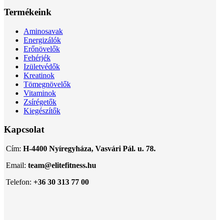
Termékeink
Aminosavak
Energizálók
Erőnövelők
Fehérjék
Izületvédők
Kreatinok
Tömegnövelők
Vitaminok
Zsírégetők
Kiegészítők
Kapcsolat
Cím:
H-4400 Nyíregyháza, Vasvári Pál. u. 78.
Email:
team@elitefitness.hu
Telefon:
+36 30 313 77 00