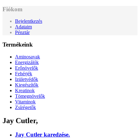
Fiókom
Bejelentkezés
Adataim
Pénztár
Termékeink
Aminosavak
Energizálók
Erőnövelők
Fehérjék
Izületvédők
Kiegészítők
Kreatinok
Tömegnövelők
Vitaminok
Zsírégetők
Jay Cutler,
Jay Cutler karedzése.