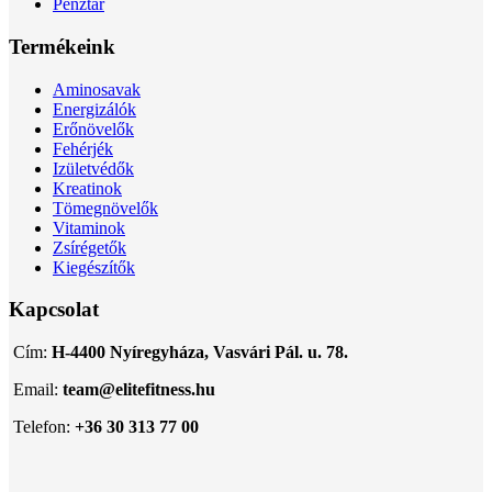
Pénztár
Termékeink
Aminosavak
Energizálók
Erőnövelők
Fehérjék
Izületvédők
Kreatinok
Tömegnövelők
Vitaminok
Zsírégetők
Kiegészítők
Kapcsolat
Cím:
H-4400 Nyíregyháza, Vasvári Pál. u. 78.
Email:
team@elitefitness.hu
Telefon:
+36 30 313 77 00