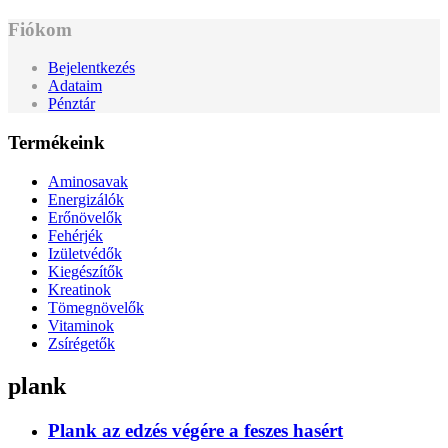
Fiókom
Bejelentkezés
Adataim
Pénztár
Termékeink
Aminosavak
Energizálók
Erőnövelők
Fehérjék
Izületvédők
Kiegészítők
Kreatinok
Tömegnövelők
Vitaminok
Zsírégetők
plank
Plank az edzés végére a feszes hasért