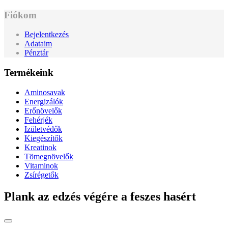
Fiókom
Bejelentkezés
Adataim
Pénztár
Termékeink
Aminosavak
Energizálók
Erőnövelők
Fehérjék
Izületvédők
Kiegészítők
Kreatinok
Tömegnövelők
Vitaminok
Zsírégetők
Plank az edzés végére a feszes hasért