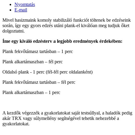
Nyomtatás
E-mail
Mivel hasizmaink komoly stabilizáló funkciót töltenek be edzéseink
során, így egy gyors edzés utáni plank-el kiválóan meg tudjuk őket
dolgoztatni.
Íme egy kiváló edzésterv a legjobb eredmények érdekében:
Plank fekvőtámasz tartásban – 1 perc
Plank alkartámaszban – fél perc
Oldalsó plank - 1 perc (fél-fél perc oldalanként)
Plank fekvőtámasz tartásban – fél perc
Plank alkartámaszban – 1 perc
A kezdők végezzék a gyakorlatokat saját testsúllyal, a haladók pedig
akár TRX vagy súlymellény segítségével tehetik nehezebbé a
gyakorlatokat.