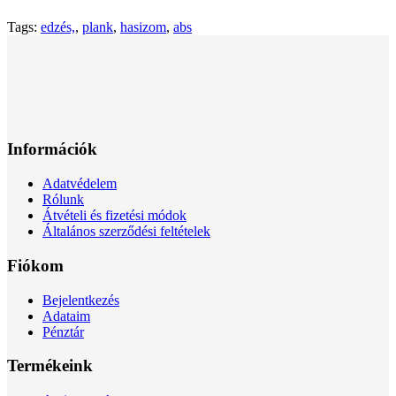
Tags:
edzés,
,
plank
,
hasizom
,
abs
Információk
Adatvédelem
Rólunk
Átvételi és fizetési módok
Általános szerződési feltételek
Fiókom
Bejelentkezés
Adataim
Pénztár
Termékeink