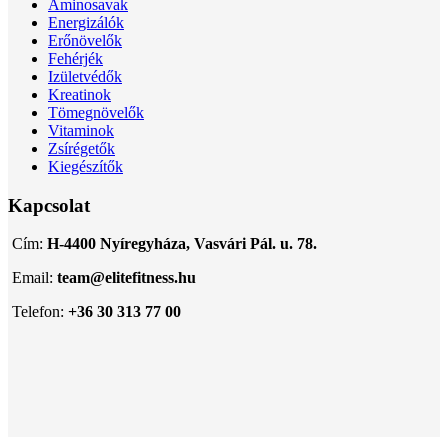
Aminosavak
Energizálók
Erőnövelők
Fehérjék
Izületvédők
Kreatinok
Tömegnövelők
Vitaminok
Zsírégetők
Kiegészítők
Kapcsolat
Cím:
H-4400 Nyíregyháza, Vasvári Pál. u. 78.
Email:
team@elitefitness.hu
Telefon:
+36 30 313 77 00