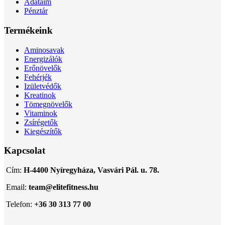
Adataim
Pénztár
Termékeink
Aminosavak
Energizálók
Erőnövelők
Fehérjék
Izületvédők
Kreatinok
Tömegnövelők
Vitaminok
Zsírégetők
Kiegészítők
Kapcsolat
Cím:
H-4400 Nyíregyháza, Vasvári Pál. u. 78.
Email:
team@elitefitness.hu
Telefon:
+36 30 313 77 00