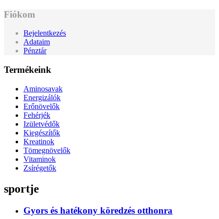
Fiókom
Bejelentkezés
Adataim
Pénztár
Termékeink
Aminosavak
Energizálók
Erőnövelők
Fehérjék
Izületvédők
Kiegészítők
Kreatinok
Tömegnövelők
Vitaminok
Zsírégetők
sportje
Gyors és hatékony köredzés otthonra