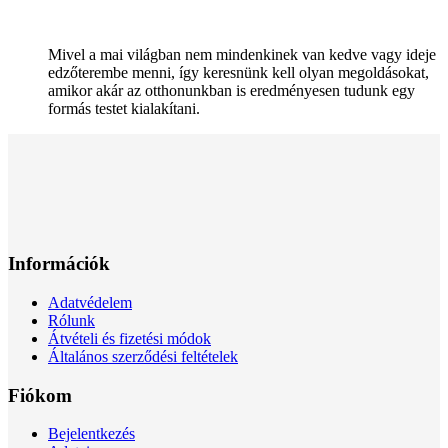
Mivel a mai világban nem mindenkinek van kedve vagy ideje
edzőterembe menni, így keresnünk kell olyan megoldásokat,
amikor akár az otthonunkban is eredményesen tudunk egy
formás testet kialakítani.
Információk
Adatvédelem
Rólunk
Átvételi és fizetési módok
Általános szerződési feltételek
Fiókom
Bejelentkezés