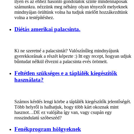
ilyen és az ehhez hasonló gondolatok szinte mindennaposak
számunkra. nézzünk meg néhány olyan tényezőt melyeknek
mindnyájan örültünk volna ha tudjuk mielőtt hozzákezdtünk
volna a testépítéshez.
Diétás amerikai palacsinta.
Ki ne szeretné a palacsintát? Valószínűleg mindnyájunk
gyerekkorának a részét képezte :) Itt egy recept, hogyan udjuk
bűntudat nélkül élvezni a palacsinta evés örömeit.
Feltétlen szükséges e a táplálék kiegészítők
használata?
Számos kérdés lengi körbe a táplálék kiegészítők jelentőségét.
Több helyről is halhatjuk, hogy több kárt okoznak mint
hasznot…DE ez valójába így van, vagy csupán egy
rosszindulatú szóbeszéd?
Fenékprogram hölgyeknek