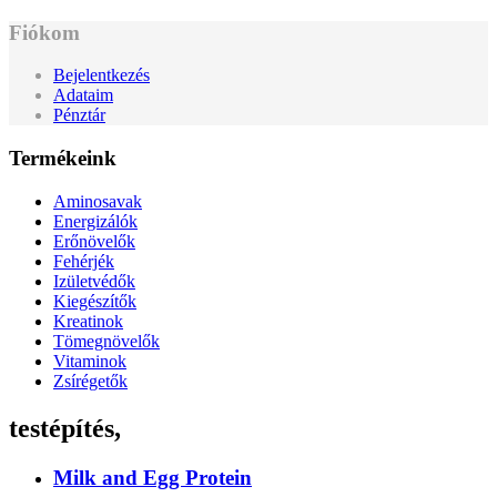
Fiókom
Bejelentkezés
Adataim
Pénztár
Termékeink
Aminosavak
Energizálók
Erőnövelők
Fehérjék
Izületvédők
Kiegészítők
Kreatinok
Tömegnövelők
Vitaminok
Zsírégetők
testépítés,
Milk and Egg Protein