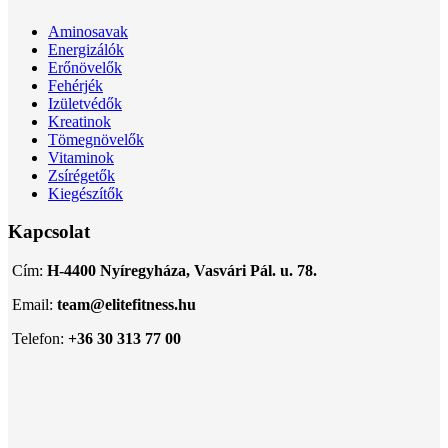
Aminosavak
Energizálók
Erőnövelők
Fehérjék
Izületvédők
Kreatinok
Tömegnövelők
Vitaminok
Zsírégetők
Kiegészítők
Kapcsolat
Cím:
H-4400 Nyíregyháza, Vasvári Pál. u. 78.
Email:
team@elitefitness.hu
Telefon:
+36 30 313 77 00