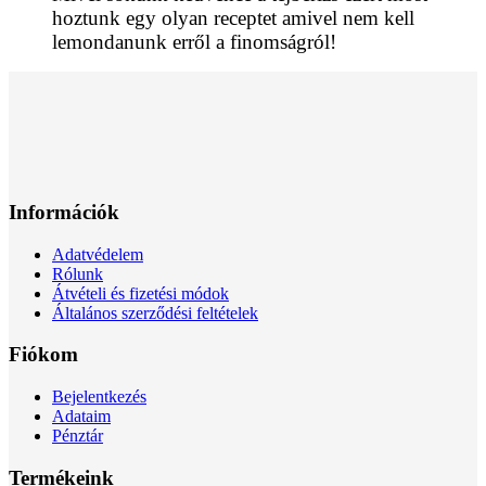
hoztunk egy olyan receptet amivel nem kell
lemondanunk erről a finomságról!
Információk
Adatvédelem
Rólunk
Átvételi és fizetési módok
Általános szerződési feltételek
Fiókom
Bejelentkezés
Adataim
Pénztár
Termékeink