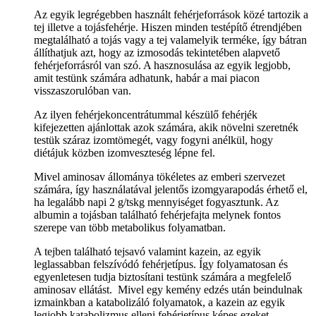
Az egyik legrégebben használt fehérjeforrások közé tartozik a
tej illetve a tojásfehérje. Hiszen minden testépítő étrendjében
megtalálható a tojás vagy a tej valamelyik terméke, így bátran
állíthatjuk azt, hogy az izmosodás tekintetében alapvető
fehérjeforrásról van szó. A hasznosulása az egyik legjobb,
amit testünk számára adhatunk, habár a mai piacon
visszaszorulóban van.
Az ilyen fehérjekoncentrátummal készülő fehérjék
kifejezetten ajánlottak azok számára, akik növelni szeretnék
testük száraz izomtömegét, vagy fogyni anélkül, hogy
diétájuk közben izomveszteség lépne fel.
Mivel aminosav állománya tökéletes az emberi szervezet
számára, így használatával jelentős izomgyarapodás érhető el,
ha legalább napi 2 g/tskg mennyiséget fogyasztunk. Az
albumin a tojásban található fehérjefajta melynek fontos
szerepe van több metabolikus folyamatban.
A tejben található tejsavó valamint kazein, az egyik
leglassabban felszívódó fehérjetípus. Így folyamatosan és
egyenletesen tudja biztosítani testünk számára a megfelelő
aminosav ellátást. Mivel egy kemény edzés után beindulnak
izmainkban a katabolizáló folyamatok, a kazein az egyik
legjobb katabolizmus elleni fehérjetípus képes ezeket