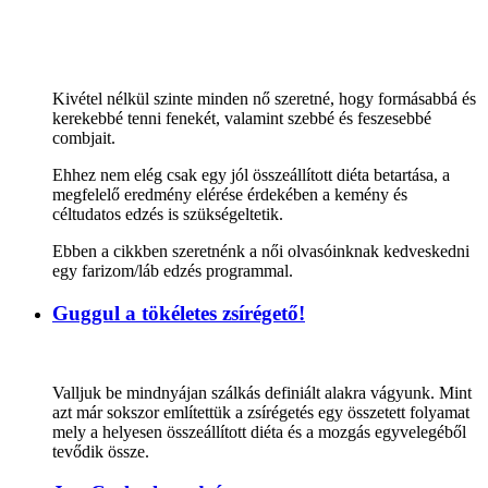
Kivétel nélkül szinte minden nő szeretné, hogy formásabbá és
kerekebbé tenni fenekét, valamint szebbé és feszesebbé
combjait.
Ehhez nem elég csak egy jól összeállított diéta betartása, a
megfelelő eredmény elérése érdekében a kemény és
céltudatos edzés is szükségeltetik.
Ebben a cikkben szeretnénk a női olvasóinknak kedveskedni
egy farizom/láb edzés programmal.
Guggul a tökéletes zsírégető!
Valljuk be mindnyájan szálkás definiált alakra vágyunk. Mint
azt már sokszor említettük a zsírégetés egy összetett folyamat
mely a helyesen összeállított diéta és a mozgás egyvelegéből
tevődik össze.