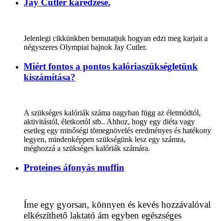
Jay Cutler karedzése.
Jelenlegi cikkünkben bemutatjuk hogyan edzi meg karjait a
négyszeres Olympiai bajnok Jay Cutler.
Miért fontos a pontos kalóriaszükségletünk
kiszámítása?
A szükséges kalóriák száma nagyban függ az életmódtól,
aktivitástól, életkortól stb.. Ahhoz, hogy egy diéta vagy
esetleg egy minőségi tömegnövelés eredményes és hatékony
legyen, mindenképpen szükségünk lesz egy számra,
méghozzá a szükséges kalóriák számára.
Proteines áfonyás muffin
Íme egy gyorsan, könnyen és kevés hozzávalóval
elkészíthető laktató ám egyben egészséges