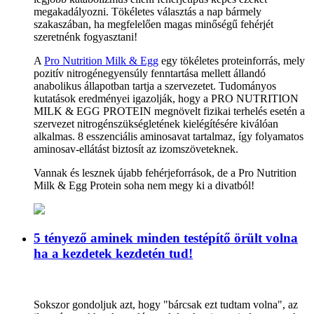
megakadályozni. Tökéletes választás a nap bármely
szakaszában, ha megfelelően magas minőségű fehérjét
szeretnénk fogyasztani!
A
Pro Nutrition Milk & Egg
egy tökéletes proteinforrás, mely
pozitív nitrogénegyensúly fenntartása mellett állandó
anabolikus állapotban tartja a szervezetet. Tudományos
kutatások eredményei igazolják, hogy a PRO NUTRITION
MILK & EGG PROTEIN megnövelt fizikai terhelés esetén a
szervezet nitrogénszükségletének kielégítésére kiválóan
alkalmas. 8 esszenciális aminosavat tartalmaz, így folyamatos
aminosav-ellátást biztosít az izomszöveteknek.
Vannak és lesznek újabb fehérjeforrások, de a Pro Nutrition
Milk & Egg Protein soha nem megy ki a divatból!
5 tényező aminek minden testépítő örült volna
ha a kezdetek kezdetén tud!
Sokszor gondoljuk azt, hogy "bárcsak ezt tudtam volna", az