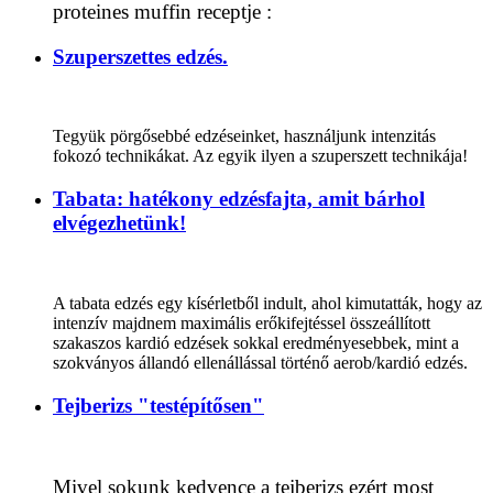
proteines muffin receptje :
Szuperszettes edzés.
Tegyük pörgősebbé edzéseinket, használjunk intenzitás
fokozó technikákat. Az egyik ilyen a szuperszett technikája!
Tabata: hatékony edzésfajta, amit bárhol
elvégezhetünk!
A tabata edzés egy kísérletből indult, ahol kimutatták, hogy az
intenzív majdnem maximális erőkifejtéssel összeállított
szakaszos kardió edzések sokkal eredményesebbek, mint a
szokványos állandó ellenállással történő aerob/kardió edzés.
Tejberizs "testépítősen"
Mivel sokunk kedvence a tejberizs ezért most