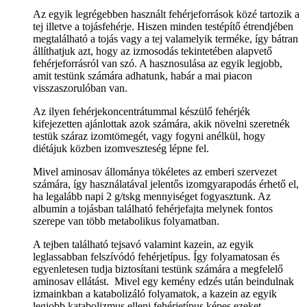
Az egyik legrégebben használt fehérjeforrások közé tartozik a
tej illetve a tojásfehérje. Hiszen minden testépítő étrendjében
megtalálható a tojás vagy a tej valamelyik terméke, így bátran
állíthatjuk azt, hogy az izmosodás tekintetében alapvető
fehérjeforrásról van szó. A hasznosulása az egyik legjobb,
amit testünk számára adhatunk, habár a mai piacon
visszaszorulóban van.
Az ilyen fehérjekoncentrátummal készülő fehérjék
kifejezetten ajánlottak azok számára, akik növelni szeretnék
testük száraz izomtömegét, vagy fogyni anélkül, hogy
diétájuk közben izomveszteség lépne fel.
Mivel aminosav állománya tökéletes az emberi szervezet
számára, így használatával jelentős izomgyarapodás érhető el,
ha legalább napi 2 g/tskg mennyiséget fogyasztunk. Az
albumin a tojásban található fehérjefajta melynek fontos
szerepe van több metabolikus folyamatban.
A tejben található tejsavó valamint kazein, az egyik
leglassabban felszívódó fehérjetípus. Így folyamatosan és
egyenletesen tudja biztosítani testünk számára a megfelelő
aminosav ellátást. Mivel egy kemény edzés után beindulnak
izmainkban a katabolizáló folyamatok, a kazein az egyik
legjobb katabolizmus elleni fehérjetípus képes ezeket