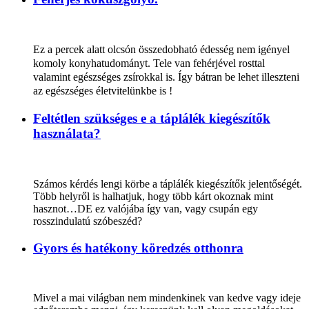
Ez a
percek alatt olcsón összedobható édesség nem igényel
komoly konyhatudományt. Tele van fehérjével rosttal
valamint egészséges zsírokkal is. Így bátran be lehet illeszteni
az egészséges életvitelünkbe is !
Feltétlen szükséges e a táplálék kiegészítők
használata?
Számos kérdés lengi körbe a táplálék kiegészítők jelentőségét.
Több helyről is halhatjuk, hogy több kárt okoznak mint
hasznot…DE ez valójába így van, vagy csupán egy
rosszindulatú szóbeszéd?
Gyors és hatékony köredzés otthonra
Mivel a mai világban nem mindenkinek van kedve vagy ideje