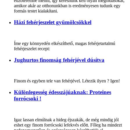
edzőterembe menni, így keresnünk kell olyan megoldásokat,
amikor akár az otthonunkban is eredményesen tudunk egy
formás testet kialakítani.
Házi fehérjeszelet gyümölcsökkel
Íme egy könnyedén elkészíthető, magas fehérjetartalmú
fehérjeszelet recept:
Jughurtos finomság fehérjével dúsítva
Finom és egyben tele van fehérjével. Létezik ilyen ? Igen!
Különlegesség édesszájúaknak: Proteines
forrócsoki !
Igaz lassan elmúlnak a hideg éjszakák, de még mindig jól
eshet egy finom forrócsoki lefekvés előtt. Főleg ha mindezt