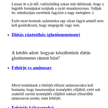
Lassan itt a jó idő, valószínűleg sokan már diétáznak, hogy a
legjobb formájukat nyújtsák a nyári strandszezonra. Valljuk
be, mindnyájan szeretünk fagyizni a nagy melegben :)
Ezért most hoztunk számotokra egy olyan fagyit aminél nem
kell gondolkozni, hogy megegyük vagy sem.
Diétás rántotthús (gluténmentesen)
A kérdés adott: hogyan készíthetünk diétás
gluténmentes rántott húst?
Fehérje vs aminosav
Mivel testünknek a fehérjét először aminosavakra kell
bontania, hogy hasznosuljon izomépítés céljából, ezért sok
szakértő szerint izomépítés céljából sokkal célszerűbb
aminosavat szedni, mint fehérjét.
Fehérjés kókuszgolyó.