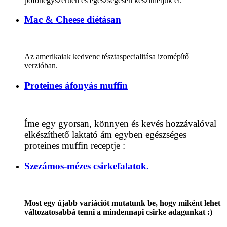
pofonegyszerűen és egészségesen készíthetjük el.
Mac & Cheese diétásan
Az amerikaiak kedvenc tésztaspecialitása izomépítő
verzióban.
Proteines áfonyás muffin
Íme egy gyorsan, könnyen és kevés hozzávalóval
elkészíthető laktató ám egyben egészséges
proteines muffin receptje :
Szezámos-mézes csirkefalatok.
Most egy újabb variációt mutatunk be, hogy miként lehet
változatosabbá tenni a mindennapi csirke adagunkat :)