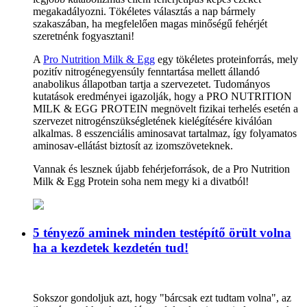
megakadályozni. Tökéletes választás a nap bármely
szakaszában, ha megfelelően magas minőségű fehérjét
szeretnénk fogyasztani!
A
Pro Nutrition Milk & Egg
egy tökéletes proteinforrás, mely
pozitív nitrogénegyensúly fenntartása mellett állandó
anabolikus állapotban tartja a szervezetet. Tudományos
kutatások eredményei igazolják, hogy a PRO NUTRITION
MILK & EGG PROTEIN megnövelt fizikai terhelés esetén a
szervezet nitrogénszükségletének kielégítésére kiválóan
alkalmas. 8 esszenciális aminosavat tartalmaz, így folyamatos
aminosav-ellátást biztosít az izomszöveteknek.
Vannak és lesznek újabb fehérjeforrások, de a Pro Nutrition
Milk & Egg Protein soha nem megy ki a divatból!
5 tényező aminek minden testépítő örült volna
ha a kezdetek kezdetén tud!
Sokszor gondoljuk azt, hogy "bárcsak ezt tudtam volna", az