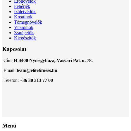
Erőnövelők
Fehérjék
Izületvédők
Kreatinok
Tömegnövelők
Vitaminok
Zsírégetők
Kiegészítők
Kapcsolat
Cím:
H-4400 Nyíregyháza, Vasvári Pál. u. 78.
Email:
team@elitefitness.hu
Telefon:
+36 30 313 77 00
Menü