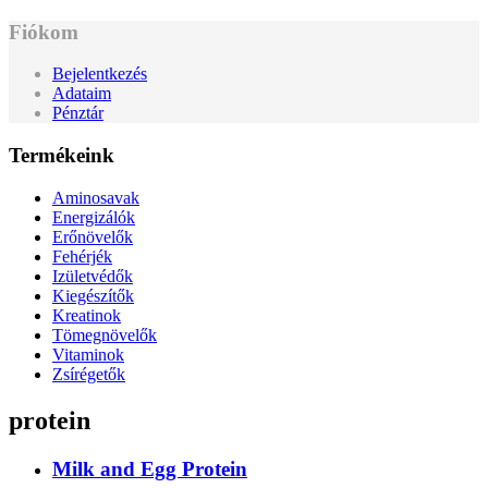
Fiókom
Bejelentkezés
Adataim
Pénztár
Termékeink
Aminosavak
Energizálók
Erőnövelők
Fehérjék
Izületvédők
Kiegészítők
Kreatinok
Tömegnövelők
Vitaminok
Zsírégetők
protein
Milk and Egg Protein