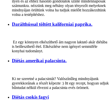
ilyen és az ehhez hasonló gondolatok szinte mindennaposak
számunkra. nézzünk meg néhány olyan tényezőt melyeknek
mindnyájan örültünk volna ha tudjuk mielőtt hozzákezdtünk
volna a testépítéshez.
Darálthússal töltött kaliforniai paprika.
Ez egy könnyen elkészíthető ám nagyon laktató akár diétába
is beilleszthető étel. Elkészítése nem igényel semmiféle
konyhai tudományt.
Diétás amerikai palacsinta.
Ki ne szeretné a palacsintát? Valószínűleg mindnyájunk
gyerekkorának a részét képezte :) Itt egy recept, hogyan udjuk
bűntudat nélkül élvezni a palacsinta evés örömeit.
Diétás csokis fagyi